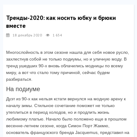
Тренды-2020: как носить юбку и брюки
вместе
18 декабрь 2020
1 654
Многослойность в этом сезоне нашла для себя новое русло,
захлестнув собой не только подиумы, но и уличную моду. В
тренд ушедших 90-х вновь облачились модницы по всему
миру, а вот что стало тому причиной, сейчас будем
разбираться.
На подиуме
Дуэт из 90-х как нельзя кстати вернулся на модную арену к
началу зимы. Стильное сочетание поможет не только
утеплиться в период холодов, но и продлить жизнь
любимому платью. Начало было положено еще в прошлом
весенне-летнем сезоне, когда Симон Порт Жакмю,
основатель французского бренда Jacquemus, представил на