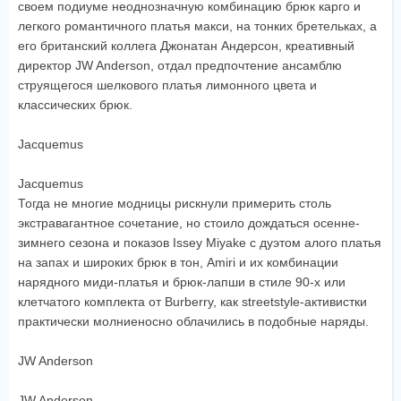
своем подиуме неоднозначную комбинацию брюк карго и
легкого романтичного платья макси, на тонких бретельках, а
его британский коллега Джонатан Андерсон, креативный
директор JW Anderson, отдал предпочтение ансамблю
струящегося шелкового платья лимонного цвета и
классических брюк.
Jacquemus
Jacquemus
Тогда не многие модницы рискнули примерить столь
экстравагантное сочетание, но стоило дождаться осенне-
зимнего сезона и показов Issey Miyake с дуэтом алого платья
на запах и широких брюк в тон, Amiri и их комбинации
нарядного миди-платья и брюк-лапши в стиле 90-х или
клетчатого комплекта от Burberry, как streetstyle-активистки
практически молниеносно облачились в подобные наряды.
JW Anderson
JW Anderson