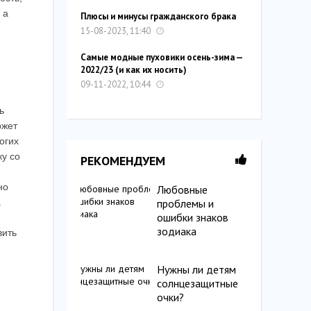
 а
Плюсы и минусы гражданского брака
15-08-2023, 11:40
Самые модные пуховики осень-зима —
2022/23 (и как их носить)
09-11-2022, 10:44
ь
ожет
огих
ку со
РЕКОМЕНДУЕМ
но
Любовные
.
проблемы и
ошибки знаков
зодиака
вить
Нужны ли детям
солнцезащитные
очки?