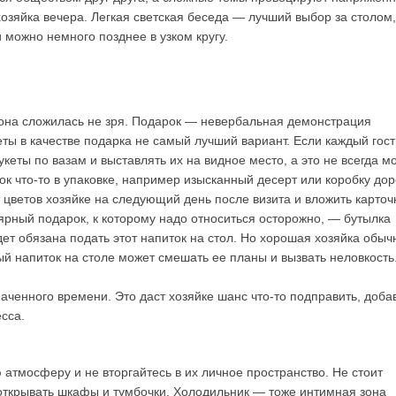
хозяйка вечера. Легкая светская беседа — лучший выбор за столом,
 можно немного позднее в узком кругу.
 она сложилась не зря. Подарок — невербальная демонстрация
ты в качестве подарка не самый лучший вариант. Если каждый гост
укеты по вазам и выставлять их на видное место, а это не всегда м
ок что-то в упаковке, например изысканный десерт или коробку дор
цветов хозяйке на следующий день после визита и вложить карточ
ярный подарок, к которому надо относиться осторожно, — бутылка
дет обязана подать этот напиток на стол. Но хорошая хозяйка обыч
й напиток на столе может смешать ее планы и вызвать неловкость
аченного времени. Это даст хозяйке шанс что-то подправить, доба
сса.
атмосферу и не вторгайтесь в их личное пространство. Не стоит
, открывать шкафы и тумбочки. Холодильник — тоже интимная зона