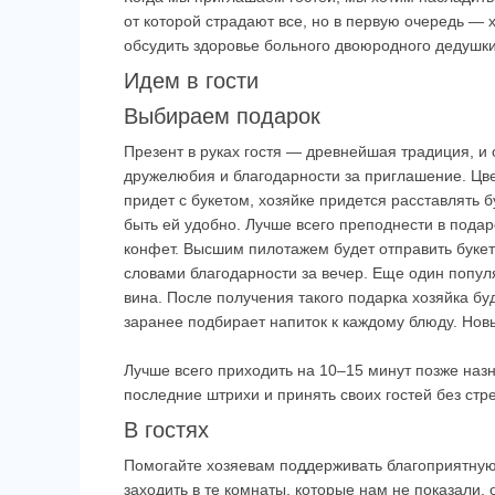
от которой страдают все, но в первую очередь — 
обсудить здоровье больного двоюродного дедушки
Идем в гости
Выбираем подарок
Презент в руках гостя — древнейшая традиция, и
дружелюбия и благодарности за приглашение. Цве
придет с букетом, хозяйке придется расставлять б
быть ей удобно. Лучше всего преподнести в подар
конфет. Высшим пилотажем будет отправить букет 
словами благодарности за вечер. Еще один попул
вина. После получения такого подарка хозяйка бу
заранее подбирает напиток к каждому блюду. Новы
Лучше всего приходить на 10–15 минут позже назн
последние штрихи и принять своих гостей без стре
В гостях
Помогайте хозяевам поддерживать благоприятную 
заходить в те комнаты, которые нам не показали