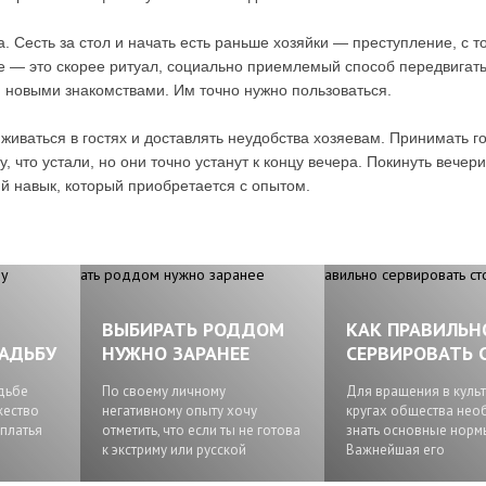
а. Сесть за стол и начать есть раньше хозяйки — преступление, с т
ле — это скорее ритуал, социально приемлемый способ передвигат
я новыми знакомствами. Им точно нужно пользоваться.
сиживаться в гостях и доставлять неудобства хозяевам. Принимать г
, что устали, но они точно устанут к концу вечера. Покинуть вечери
ий навык, который приобретается с опытом.
ВЫБИРАТЬ РОДДОМ
КАК ПРАВИЛЬН
АДЬБУ
НУЖНО ЗАРАНЕЕ
СЕРВИРОВАТЬ 
дьбе
По своему личному
Для вращения в куль
жество
негативному опыту хочу
кругах общества не
 платья
отметить, что если ты не готова
знать основные нормы
к экстриму или русской
Важнейшая его