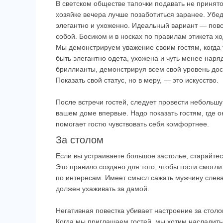
В светском обществе тапочки подавать не принято,
хозяйке вечера лучше позаботиться заранее. Убеди
элегантно и ухоженно. Идеальный вариант — повс
собой. Босиком и в носках по правилам этикета х
Мы демонстрируем уважение своим гостям, когда
быть элегантно одета, ухожена и чуть менее наряд
бриллианты, демонстрируя всем свой уровень дос
Показать свой статус, но в меру, — это искусство.
После встречи гостей, следует провести небольшую
вашем доме впервые. Надо показать гостям, где он
помогает гостю чувствовать себя комфортнее.
За столом
Если вы устраиваете большое застолье, старайтес
Это правило создано для того, чтобы гости смогл
по интересам. Имеет смысл сажать мужчину слев
должен ухаживать за дамой.
Негативная повестка убивает настроение за столо
Когда мы приглашаем гостей, мы хотим насладить