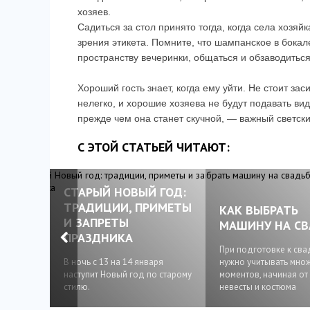
хозяев.
Садиться за стол принято тогда, когда села хозяйк
зрения этикета. Помните, что шампанское в бока
пространству вечеринки, общаться и обзаводитьс
Хороший гость знает, когда ему уйти. Не стоит за
нелегко, и хорошие хозяева не будут подавать виду
прежде чем она станет скучной, — важный светск
С ЭТОЙ СТАТЬЕЙ ЧИТАЮТ:
СТАРЫЙ НОВЫЙ ГОД:
ТРАДИЦИИ, ПРИМЕТЫ
О
КАК ВЫБРАТЬ
И ЗАПРЕТЫ
СТОЛ
МАШИНУ НА СВ
ПРАЗДНИКА
урных
При подготовке к сва
бходимо
В ночь с 13 на 14 января
нужно учитывать мно
этикета.
наступит Новый год по старому
моментов, начиная от
стилю.
невесты и костюма