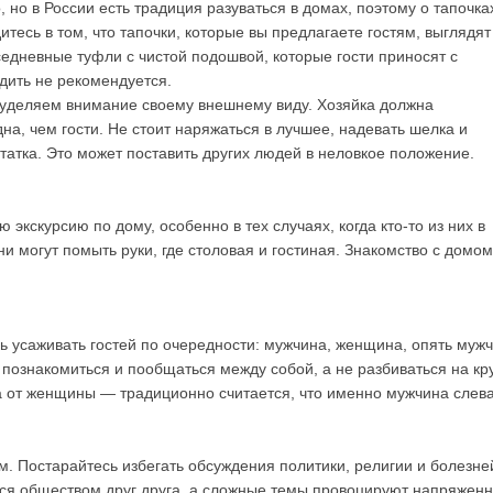
 но в России есть традиция разуваться в домах, поэтому о тапочка
тесь в том, что тапочки, которые вы предлагаете гостям, выглядят
едневные туфли с чистой подошвой, которые гости приносят с
одить не рекомендуется.
 уделяем внимание своему внешнему виду. Хозяйка должна
на, чем гости. Не стоит наряжаться в лучшее, надевать шелка и
татка. Это может поставить других людей в неловкое положение.
 экскурсию по дому, особенно в тех случаях, когда кто-то из них в
и могут помыть руки, где столовая и гостиная. Знакомство с домом
ь усаживать гостей по очередности: мужчина, женщина, опять мужч
и познакомиться и пообщаться между собой, а не разбиваться на кр
а от женщины — традиционно считается, что именно мужчина слев
м. Постарайтесь избегать обсуждения политики, религии и болезне
ся обществом друг друга, а сложные темы провоцируют напряженн