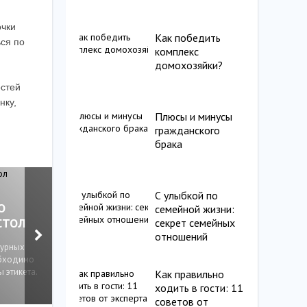
очки
Как победить
ься по
комплекс
домохозяйки?
остей
нку,
Плюсы и минусы
гражданского
брака
СТАРЫЙ НОВЫЙ ГОД:
С улыбкой по
ТРАДИЦИИ, ПРИМЕТЫ
О
КАК ВЫБРАТЬ
семейной жизни:
И ЗАПРЕТЫ
СТОЛ
МАШИНУ НА С
секрет семейных
ПРАЗДНИКА
отношений
турных
При подготовке к св
обходимо
В ночь с 13 на 14 января
нужно учитывать мно
 этикета.
наступит Новый год по старому
моментов, начиная от
Как правильно
стилю.
невесты и костюма
ходить в гости: 11
советов от